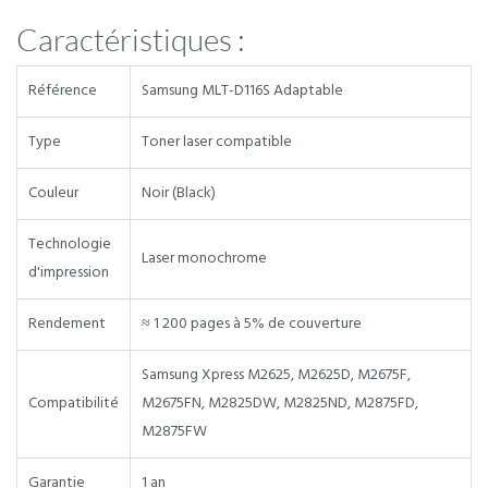
Caractéristiques :
Référence
Samsung MLT-D116S Adaptable
Type
Toner laser compatible
Couleur
Noir (Black)
Technologie
Laser monochrome
d'impression
Rendement
≈ 1 200 pages à 5% de couverture
Samsung Xpress M2625, M2625D, M2675F,
Compatibilité
M2675FN, M2825DW, M2825ND, M2875FD,
M2875FW
Garantie
1 an