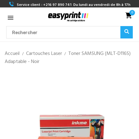
Service client :
+216 97 890 741
Du lundi au vendredi de 8h à 17h
0
Accueil
Cartouches Laser
Toner SAMSUNG (MLT-D116S)
Adaptable - Noir