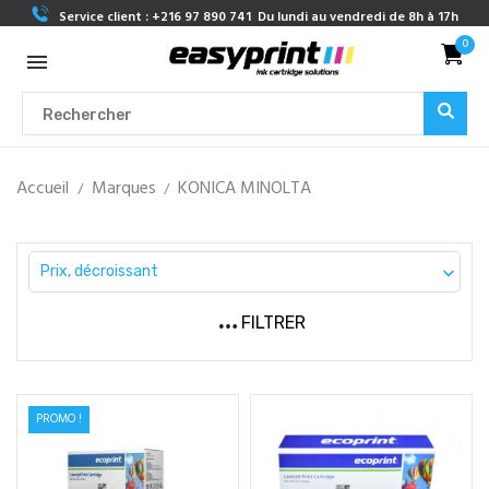
Service client :
+216 97 890 741
Du lundi au vendredi de 8h à 17h
0
Accueil
Marques
KONICA MINOLTA
Prix, décroissant

FILTRER
PROMO !