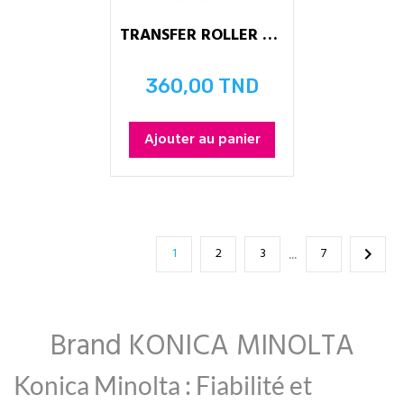
TRANSFER ROLLER A161R71411...
360,00 TND
Prix
Ajouter au panier
1
2
3
7

…
Brand KONICA MINOLTA
Konica Minolta : Fiabilité et