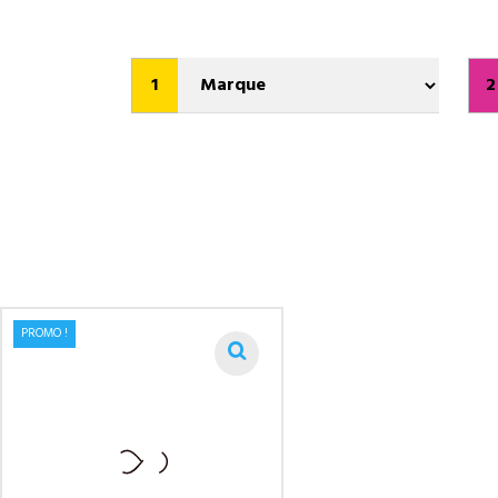
1
2
PROMO !