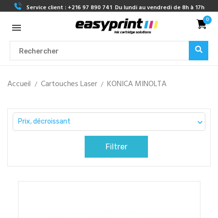
Service client :
+216 97 890 741
Du lundi au vendredi de 8h à 17h
0
Accueil
Cartouches Laser
KONICA MINOLTA
Prix, décroissant

Filtrer