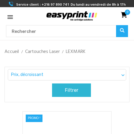
Service client :
+216 97 890 741
Du lundi au vendredi de 8h à 17h
0
Accueil
Cartouches Laser
LEXMARK
Prix, décroissant

Filtrer
PROMO !