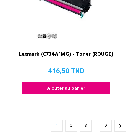
Lexmark (C734A1MG) - Toner (ROUGE)
416,50 TND
Prix
Ajouter au panier
1
2
3
9

…