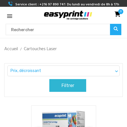
Service client :
+216 97 890 741
Du lundi au vendredi de 8h à 17h
0
Accueil
Cartouches Laser
Prix, décroissant

Filtrer