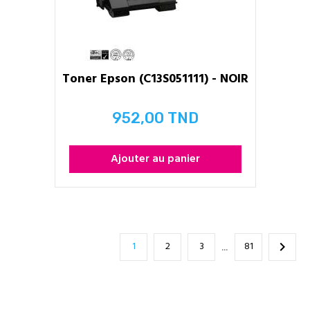
Toner Epson (C13S051111) - NOIR
952,00 TND
Prix
Ajouter au panier
1
2
3
81

…