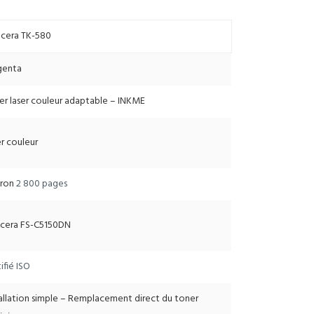
cera TK-580
enta
er laser couleur adaptable – INKME
r couleur
iron
2 800 pages
cera FS-C5150DN
ifié ISO
tallation simple – Remplacement direct du toner