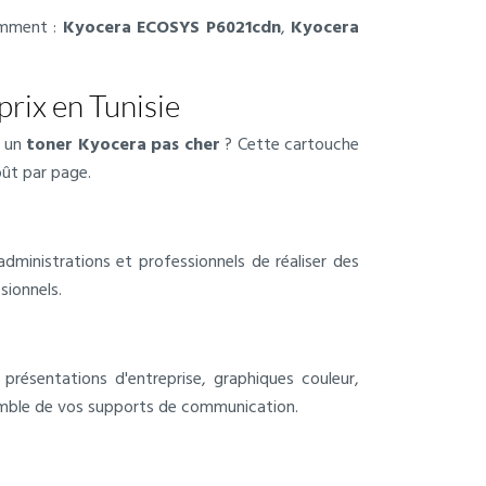
amment :
Kyocera ECOSYS P6021cdn
,
Kyocera
rix en Tunisie
 un
toner Kyocera pas cher
? Cette cartouche
oût par page.
dministrations et professionnels de réaliser des
ionnels.
résentations d'entreprise, graphiques couleur,
semble de vos supports de communication.