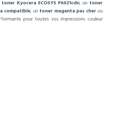
n
toner Kyocera ECOSYS P6021cdn
, un
toner
a compatible
, un
toner magenta pas cher
ou
erformante pour toutes vos impressions couleur