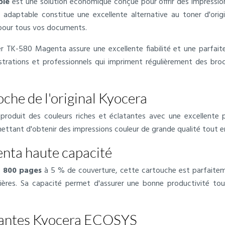
ble
est une solution économique conçue pour offrir des impression
adaptable constitue une excellente alternative au toner d'origi
pour tous vos documents.
er TK-580 Magenta assure une excellente fiabilité et une parfaite
trations et professionnels qui impriment régulièrement des broc
che de l'original Kyocera
oduit des couleurs riches et éclatantes avec une excellente p
mettant d'obtenir des impressions couleur de grande qualité tout e
nta haute capacité
2 800 pages
à 5 % de couverture, cette cartouche est parfaitem
ulières. Sa capacité permet d'assurer une bonne productivité to
mantes Kyocera ECOSYS