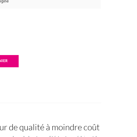
igine
NIER
r de qualité à moindre coût