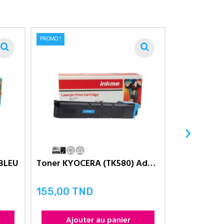
PROMO !
›
 BLEU
Toner KYOCERA (TK580) Adaptable...
155,00 TND
261,80 T
Prix
Prix
Ajouter au panier
Ajou