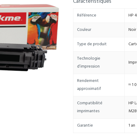
Caractéristiques
Référence
HP 4
Couleur
Noir
Type de produit
Cart
Technologie
Impr
d’impression
Rendement
≈ 1 
approximatif
Compatibilité
HP L
imprimantes
M2
Garantie
1 an