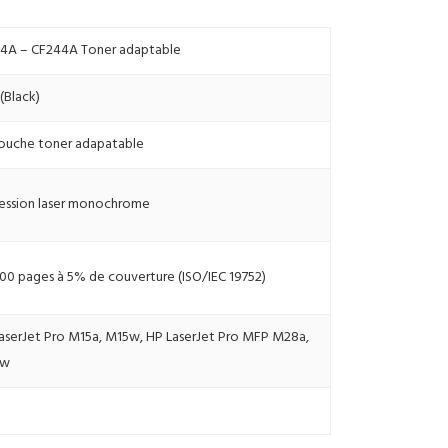
4A – CF244A Toner adaptable
 (Black)
ouche toner adapatable
ession laser monochrome
000 pages à 5% de couverture (ISO/IEC 19752)
aserJet Pro M15a, M15w, HP LaserJet Pro MFP M28a,
8w