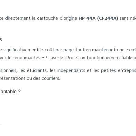
lace directement la cartouche d'origine
HP 44A (CF244A)
sans néc
s
 significativement le coût par page tout en maintenant une excel
avec les imprimantes HP LaserJet Pro et un fonctionnement fiable p
ssionnels, les étudiants, les indépendants et les petites entre
résentations ou des courriers.
daptable ?
.