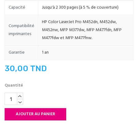
Capacité
Jusqu'à 2 300 pages (à 5 % de couverture)
HP Color LaserJet Pro M452dn, M452dw,
Compatibilité
M452nw, MFP M377dw, MFP M477fdn, MFP
imprimantes
M477fdw et MFP M477fnw.
Garantie
1 an
30,00 TND
Quantité
AJOUTER AU PANIER