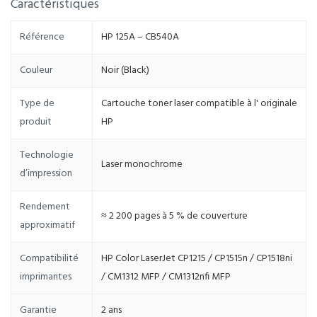
Caractéristiques
Référence
HP 125A – CB540A
Couleur
Noir (Black)
Type de
Cartouche toner laser compatible à l' originale
produit
HP
Technologie
Laser monochrome
d’impression
Rendement
≈ 2 200 pages à 5 % de couverture
approximatif
Compatibilité
HP Color LaserJet CP1215 / CP1515n / CP1518ni
imprimantes
/ CM1312 MFP / CM1312nfi MFP
Garantie
2 ans