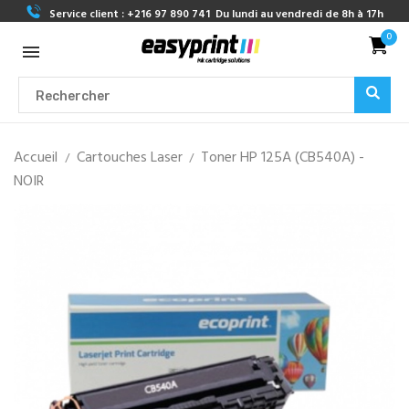
Service client :
+216 97 890 741
Du lundi au vendredi de 8h à 17h
0
Accueil
Cartouches Laser
Toner HP 125A (CB540A) -
NOIR