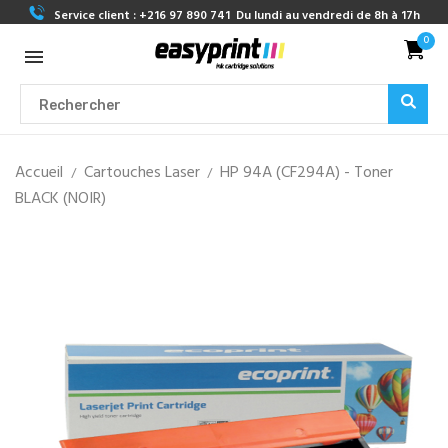
Service client :
+216 97 890 741
Du lundi au vendredi de 8h à 17h
0
Accueil
Cartouches Laser
HP 94A (CF294A) - Toner
BLACK (NOIR)