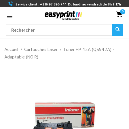
Service client :
+216 97 890 741
Du lundi au vendredi de 8h à 17h
0
Accueil
Cartouches Laser
Toner HP 42A (Q5942A) -
Adaptable (NOIR)