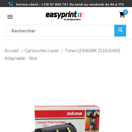
Service client :
+216 97 890 741
Du lundi au vendredi de 8h à 17h
0
Accueil
Cartouches Laser
Toner LEXMARK (52D2H00)
Adaptable - Noir