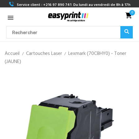
Service client :
+216 97 890 741
Du lundi au vendredi de 8h à 17h
0
Accueil
Cartouches Laser
Lexmark (70C8HY0) - Toner
(JAUNE)