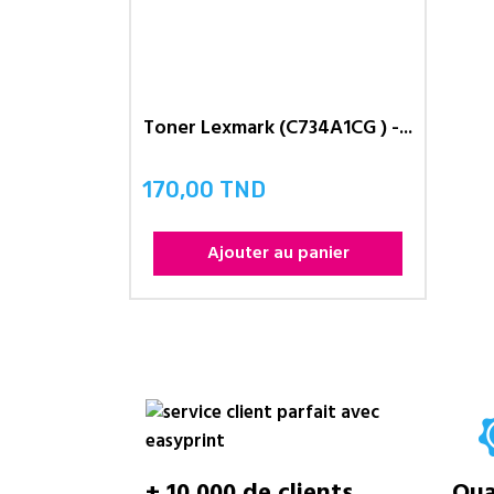
Toner Lexmark (C734A1CG ) -...
170,00 TND
Prix
Ajouter au panier
+ 10 000 de clients
Qual