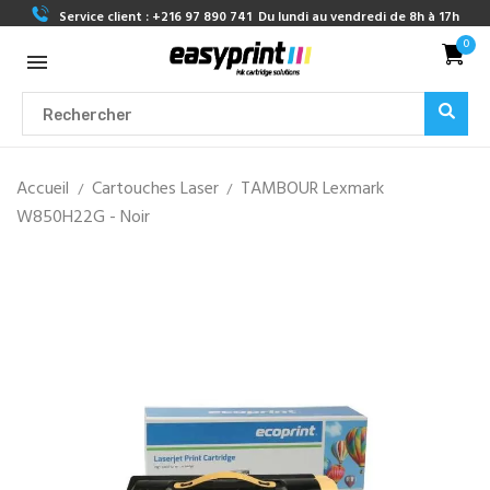
Service client :
+216 97 890 741
Du lundi au vendredi de 8h à 17h
0
Accueil
Cartouches Laser
TAMBOUR Lexmark
W850H22G - Noir