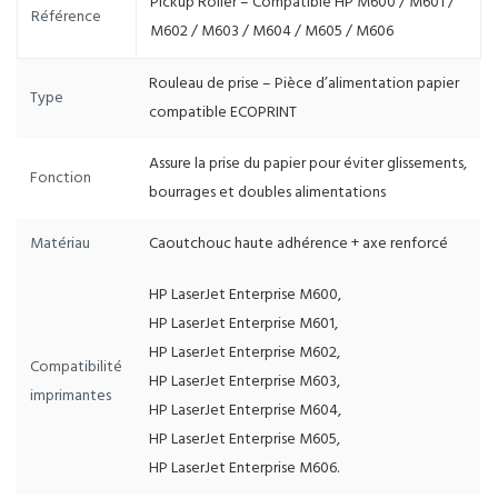
Pickup Roller – Compatible HP M600 / M601 /
Référence
M602 / M603 / M604 / M605 / M606
Rouleau de prise – Pièce d’alimentation papier
Type
compatible ECOPRINT
Assure la prise du papier pour éviter glissements,
Fonction
bourrages et doubles alimentations
Matériau
Caoutchouc haute adhérence + axe renforcé
HP LaserJet Enterprise M600,
HP LaserJet Enterprise M601,
HP LaserJet Enterprise M602,
Compatibilité
HP LaserJet Enterprise M603,
imprimantes
HP LaserJet Enterprise M604,
HP LaserJet Enterprise M605,
HP LaserJet Enterprise M606.