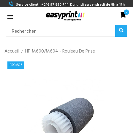
Service client :
+216 97 890 741
Du lundi au vendredi de 8h à 17h
0
Accueil
HP M600/M604 - Rouleau De Prise
PROMO !