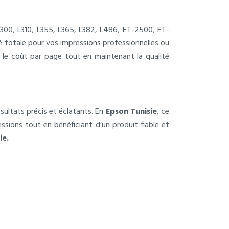
L300, L310, L355, L365, L382, L486, ET-2500, ET-
ité totale pour vos impressions professionnelles ou
 le coût par page tout en maintenant la qualité
ultats précis et éclatants. En
Epson Tunisie
, ce
essions tout en bénéficiant d’un produit fiable et
ie.