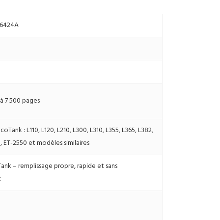
66424A
 à 7 500 pages
coTank : L110, L120, L210, L300, L310, L355, L365, L382,
, ET-2550 et modèles similaires
nk – remplissage propre, rapide et sans
t