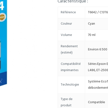
Caractéristique :
Référence
T6642 / C13T
Couleur
Cyan
Volume
70 ml
Rendement
Environ 6 500
(estimé)
Compatibilité
Séries Epson E
imprimantes
L486, ET-2500
Système EcoTa
Technologie
débordemen
Type de
Compatible
produit