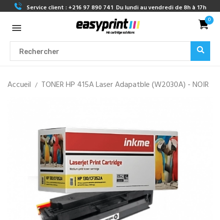
Service client :
+216 97 890 741
Du lundi au vendredi de 8h à 17h
0
Accueil
TONER HP 415A Laser Adapatble (W2030A) - NOIR