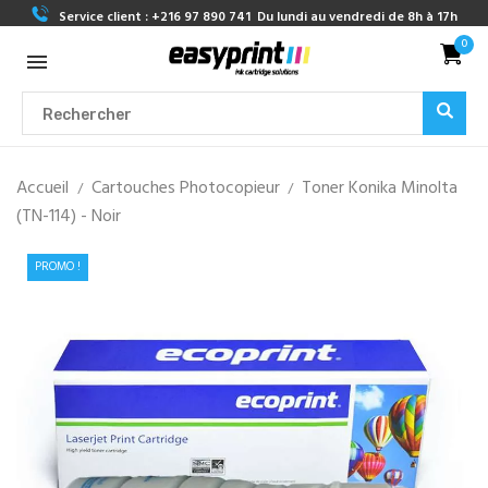
Service client :
+216 97 890 741
Du lundi au vendredi de 8h à 17h
0
Accueil
Cartouches Photocopieur
Toner Konika Minolta
(TN-114) - Noir
PROMO !