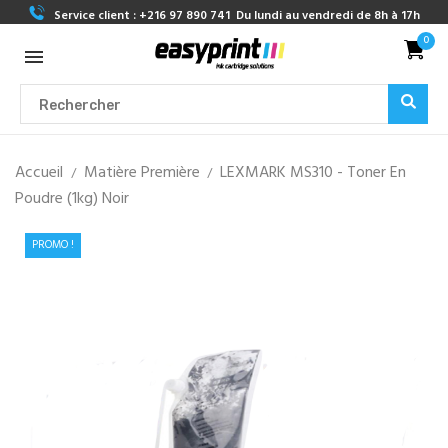
Service client :
+216 97 890 741
Du lundi au vendredi de 8h à 17h
0
Accueil
Matière Première
LEXMARK MS310 - Toner En
Poudre (1kg) Noir
PROMO !