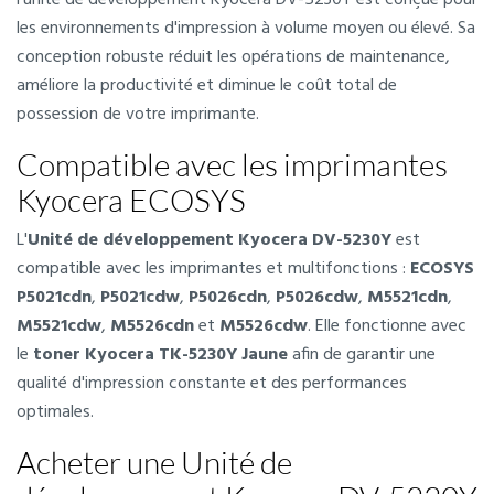
l'unité de développement Kyocera DV-5230Y est conçue pour
les environnements d'impression à volume moyen ou élevé. Sa
conception robuste réduit les opérations de maintenance,
améliore la productivité et diminue le coût total de
possession de votre imprimante.
Compatible avec les imprimantes
Kyocera ECOSYS
L'
Unité de développement Kyocera DV-5230Y
est
compatible avec les imprimantes et multifonctions :
ECOSYS
P5021cdn
,
P5021cdw
,
P5026cdn
,
P5026cdw
,
M5521cdn
,
M5521cdw
,
M5526cdn
et
M5526cdw
. Elle fonctionne avec
le
toner Kyocera TK-5230Y Jaune
afin de garantir une
qualité d'impression constante et des performances
optimales.
Acheter une Unité de