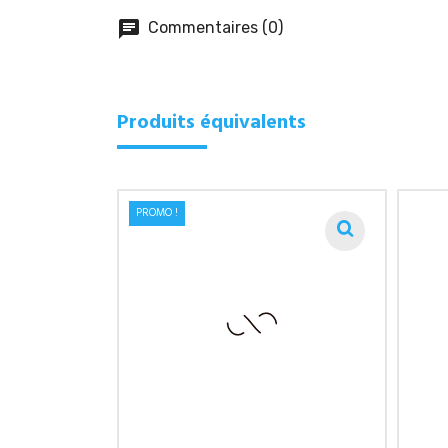
chat
Commentaires (0)
Produits équivalents
PROMO !