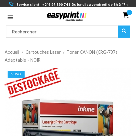
Service client :
+216 97 890 741
Du lundi au vendredi de 8h à 17h
0
Accueil
Cartouches Laser
Toner CANON (CRG-737)
Adaptable - NOIR
PROMO !