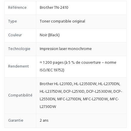
Référence
Brother TN-2410
Type
Toner compatible original
Couleur
Noir (Black)
Technologie
Impression laser monochrome
≈ 1 200 pages (à 5 % de couverture – norme
Rendement
ISO/IEC 19752)
Brother HL-L2310D, HL-L2350DW, HL-L2370DN,
HL-L2375DW, DCP-L2510D, DCP-L2530DW, DCP-
Compatibilité
L2550DN, MFC-L2710DN, MFC-L2710DW, MFC-
L2730DW
Garantie
2 ans