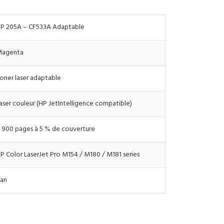
P 205A – CF533A Adaptable
agenta
oner laser adaptable
aser couleur (HP JetIntelligence compatible)
 900 pages à 5 % de couverture
P Color LaserJet Pro M154 / M180 / M181 series
 an