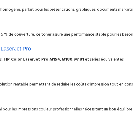
 homogène, parfait pour les présentations, graphiques, documents marketing
 5 % de couverture, ce toner assure une performance stable pour les besoin
 LaserJet Pro
s :
HP Color LaserJet Pro M154
,
M180
,
M181
et séries équivalentes.
ution rentable permettant de réduire les coûts d’impression tout en conse
pour les impressions couleur professionnelles nécessitant un bon équilibre 