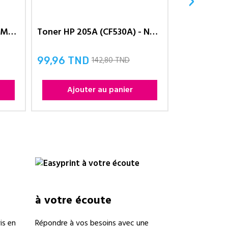
›
Toner HP 205A (CF533A) - Magenta
Toner HP 205A (CF530A) - NOIR
Toner HP 
142,80 TND
99,96 TND
35,00 TN
Prix
Prix
Ajouter au panier
Ajou
à votre écoute
is en
Répondre à vos besoins avec une