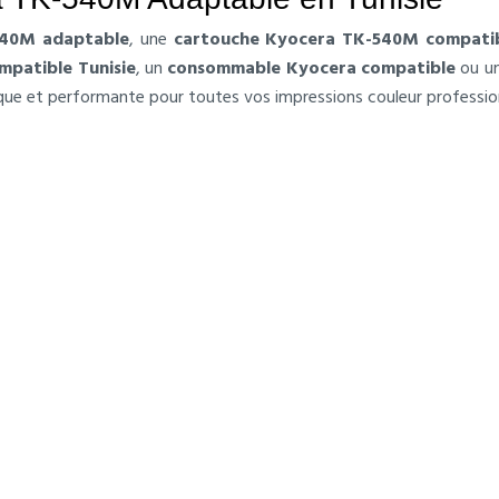
540M adaptable
, une
cartouche Kyocera TK-540M compati
mpatible Tunisie
, un
consommable Kyocera compatible
ou u
que et performante pour toutes vos impressions couleur profession