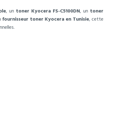
ble
, un
toner Kyocera FS-C5100DN
, un
toner
n
fournisseur toner Kyocera en Tunisie
, cette
nelles.