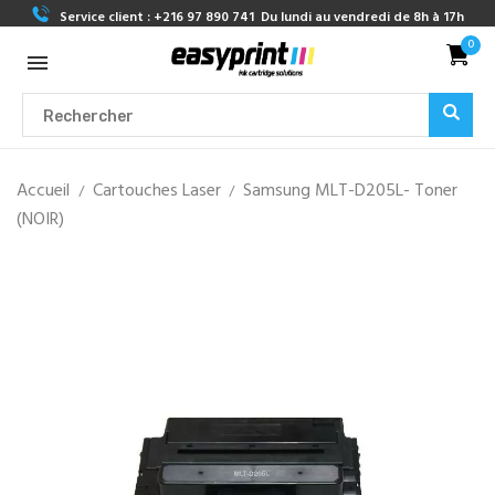
Service client :
+216 97 890 741
Du lundi au vendredi de 8h à 17h
0
Accueil
Cartouches Laser
Samsung MLT-D205L- Toner
(NOIR)