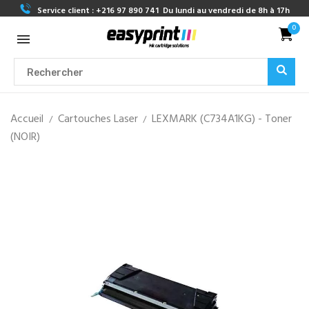
Service client :
+216 97 890 741
Du lundi au vendredi de 8h à 17h
0
Accueil
Cartouches Laser
LEXMARK (C734A1KG) - Toner
(NOIR)