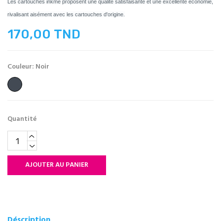
Les cartouches inkme proposent une qualité satisfaisante et une excellente économie,
rivalisant aisément avec les cartouches d'origine.
170,00 TND
Couleur: Noir
Noir
Quantité
AJOUTER AU PANIER
Déscription