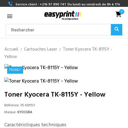
Service client :
+216 97 890 741
Du lundi au vendredi de 8h à 17h
0
Accueil
Cartouches Laser
Toner Kyocera TK-8115Y -
Yellow
PROMO !
Toner Kyocera TK-8115Y - Yellow
Référence:
PE-K8115Y
Marque:
KYOCERA
Caractéristiques techniques