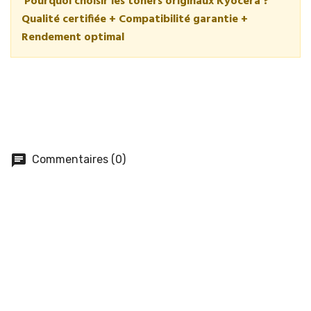
Pourquoi choisir les toners originaux Kyocera ?
Qualité certifiée + Compatibilité garantie +
Rendement optimal
chat
Commentaires (0)