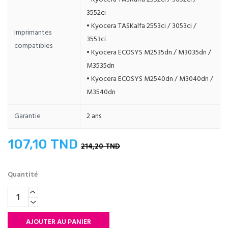
3552ci
• Kyocera TASKalfa 2553ci / 3053ci /
Imprimantes
3553ci
compatibles
• Kyocera ECOSYS M2535dn / M3035dn /
M3535dn
• Kyocera ECOSYS M2540dn / M3040dn /
M3540dn
Garantie
2 ans
107,10 TND
214,20 TND
Quantité
AJOUTER AU PANIER