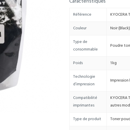
Caractéristiques
Référence
KYOCERA TK
Couleur
Noir (Black)
Type de
Poudre ton
consommable
Poids
1 kg
Technologie
Impression
d’impression
Compatibilité
KYOCERA TAS
imprimantes
autres modè
Type de produit
Toner poud