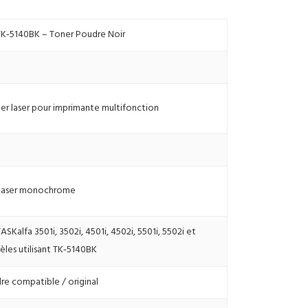
‑5140BK – Toner Poudre Noir
er laser pour imprimante multifonction
 laser monochrome
Kalfa 3501i, 3502i, 4501i, 4502i, 5501i, 5502i et
les utilisant TK‑5140BK
re compatible / original