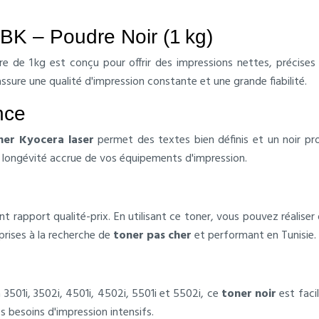
 – Poudre Noir (1 kg)
e de 1 kg est conçu pour offrir des impressions nettes, précises
ure une qualité d'impression constante et une grande fiabilité.
nce
ner Kyocera laser
permet des textes bien définis et un noir pr
 longévité accrue de vos équipements d'impression.
ent rapport qualité-prix. En utilisant ce toner, vous pouvez réalis
eprises à la recherche de
toner pas cher
et performant en Tunisie.
501i, 3502i, 4501i, 4502i, 5501i et 5502i, ce
toner noir
est facil
es besoins d'impression intensifs.