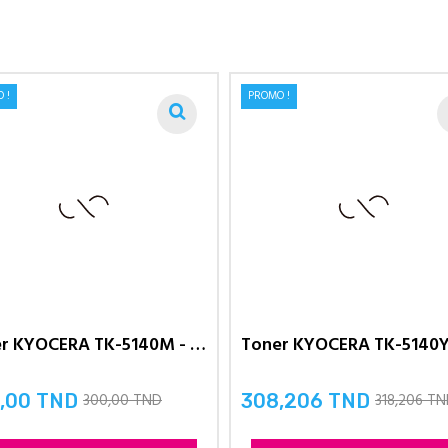
 !
PROMO !
Toner KYOCERA TK-5140M - poudre...
300,00 TND
318,206 T
,00 TND
308,206 TND
Prix