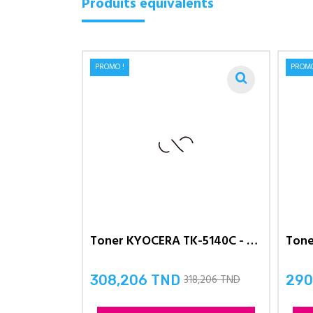
Produits équivalents
PROMO !
PROMO
Toner KYOCERA TK-5140C - en...
318,206 TND
308,206 TND
290
Prix
Prix