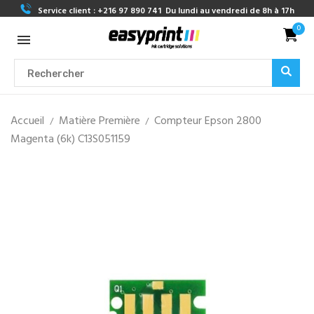
Service client :
+216 97 890 741
Du lundi au vendredi de 8h à 17h
0
Accueil
Matière Première
Compteur Epson 2800
Magenta (6k) C13S051159