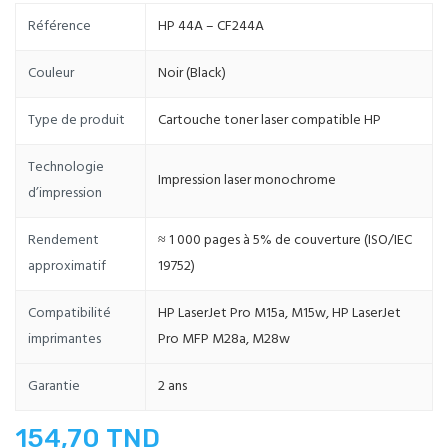
Référence
HP 44A – CF244A
Couleur
Noir (Black)
Type de produit
Cartouche toner laser compatible HP
Technologie
Impression laser monochrome
d’impression
Rendement
≈ 1 000 pages à 5% de couverture (ISO/IEC
approximatif
19752)
Compatibilité
HP LaserJet Pro M15a, M15w, HP LaserJet
imprimantes
Pro MFP M28a, M28w
Garantie
2 ans
154,70 TND