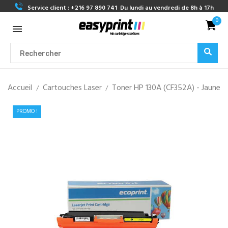
Service client :
+216 97 890 741
Du lundi au vendredi de 8h à 17h
0
Accueil
Cartouches Laser
Toner HP 130A (CF352A) - Jaune
PROMO !