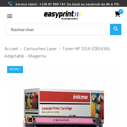
Service client :
+216 97 890 741
Du lundi au vendredi de 8h à 17h
0
Accueil
Cartouches Laser
Toner HP 125A (CB543A)
Adaptable - Magenta
PROMO !