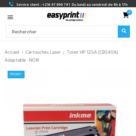
Service client :
+216 97 890 741
Du lundi au vendredi de 8h à 17h
0
Accueil
Cartouches Laser
Toner HP 125A (CB540A)
Adaptable -NOIR
PROMO !